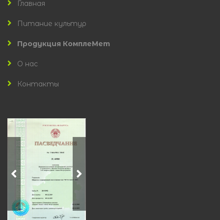
Главная
Питание культур
Продукция КомплеМет
О нас
Контакты