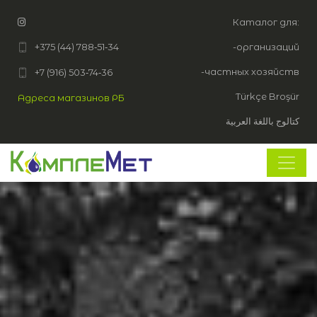
Каталог для:
+375 (44) 788‑51‑34
-организаций
-частных хозяйств
+7 (916) 503‑74‑36
Türkçe Broşür
Адреса магазинов РБ
كتالوج باللغة العربية