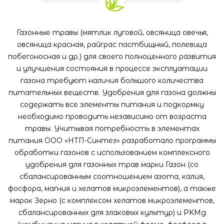
Газонные травы (мятлик луговой, овсяница овечья,
овсяница красная, райграс пастбищный, полевица
побегоносная и др.) для своего полноценного развития
и улучшения состояния в процессе эксплуатации
газона требуют наличия большого количества
питательных веществ. Удобрения для газона должны
содержать все элементы питания и подкормку
необходимо проводить независимо от возраста
травы. Учитывая потребность в элементах
питания ООО «НТП-Синтез» разработало программы
обработки газонов с использованием комплексного
удобрения для газонных трав марки Газон (со
сбалансированным соотношением азота, калия,
фосфора, магния и хелатов микроэлементов), а также
марок Зерно (с комплексом хелатов микроэлементов,
сбалансированных для злаковых культур) и PKМg