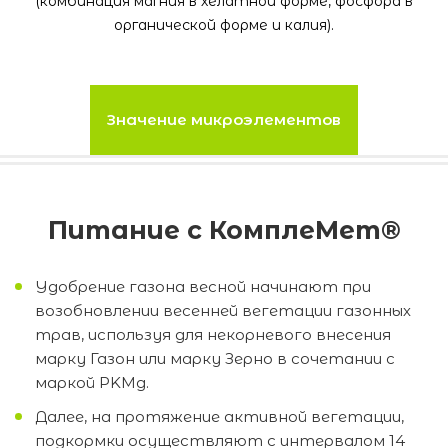
(комбинация магния в хелатной форме, фосфора в
органической форме и калия).
Значение микроэлементов
Питание с КомплеМет®
Удобрение газона весной начинают при
возобновлении весенней вегетации газонных
трав, используя для некорневого внесения
марку Газон или марку Зерно в сочетании с
маркой PKМg.
Далее, на протяжение активной вегетации,
подкормки осуществляют с интервалом 14