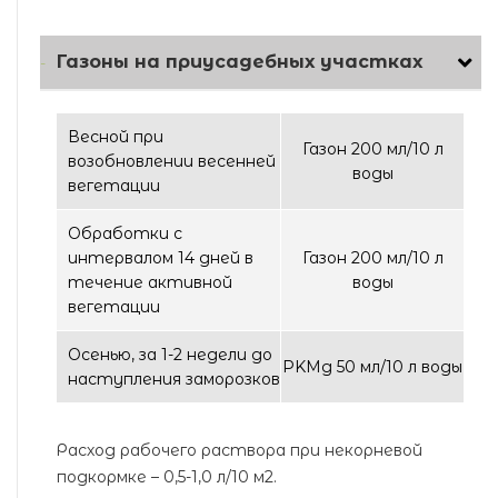
Газоны на приусадебных участках
Весной при
Газон 200 мл/10 л
возобновлении весенней
воды
вегетации
Обработки с
интервалом 14 дней в
Газон 200 мл/10 л
течение активной
воды
вегетации
Осенью, за 1-2 недели до
PKМg 50 мл/10 л воды
наступления заморозков
Расход рабочего раствора при некорневой
подкормке – 0,5-1,0 л/10 м2.