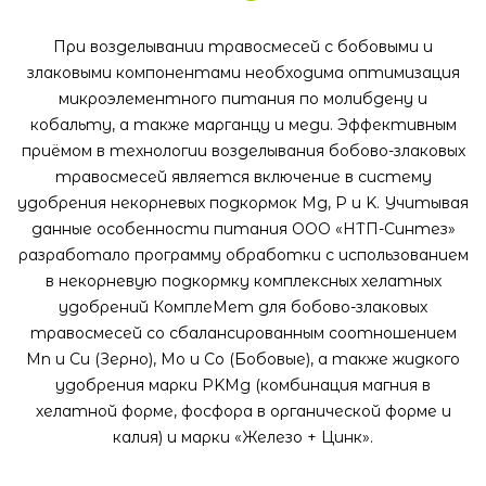
При возделывании травосмесей с бобовыми и
злаковыми компонентами необходима оптимизация
микроэлементного питания по молибдену и
кобальту, а также марганцу и меди. Эффективным
приёмом в технологии возделывания бобово-злаковых
травосмесей является включение в систему
удобрения некорневых подкормок Мg, P и K. Учитывая
данные особенности питания ООО «НТП-Синтез»
разработало программу обработки с использованием
в некорневую подкормку комплексных хелатных
удобрений КомплеМет для бобово-злаковых
травосмесей со сбалансированным соотношением
Мn и Cu (Зерно), Мо и Со (Бобовые), а также жидкого
удобрения марки PKМg (комбинация магния в
хелатной форме, фосфора в органической форме и
калия) и марки «Железо + Цинк».