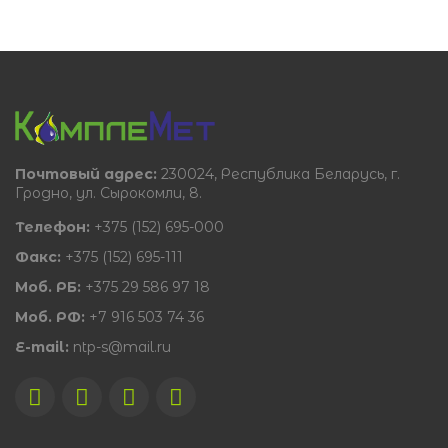
Почтовый адрес:
230024, Республика Беларусь, г.
Гродно, ул. Сырокомли, 8.
Телефон:
+375 (152) 695-000
Факс:
+375 (152) 695-111
Моб. РБ:
+375 29 586 97 18
Моб. РФ:
+7 916 503 74 36
E-mail:
ntp-s@mail.ru