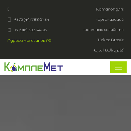
Каталог для:
+375 (44) 788‑51‑34
-организаций
-частных хозяйств
+7 (916) 503‑74‑36
Türkçe Broşür
Адреса магазинов РБ
كتالوج باللغة العربية