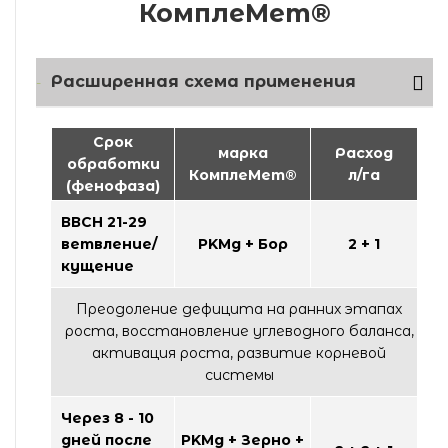
КомплеМет®
Расширенная схема применения
Срок
марка
Расход
обработки
КомплеМет®
л/га
(фенофаза)
ВВСН 21-29
ветвление/
PKМg + Бор
2 + 1
кущение
Преодоление дефицита на ранних этапах
роста, восстановление углеводного баланса,
активация роста, развитие корневой
системы
Через 8 - 10
дней после
PKМg + Зерно +