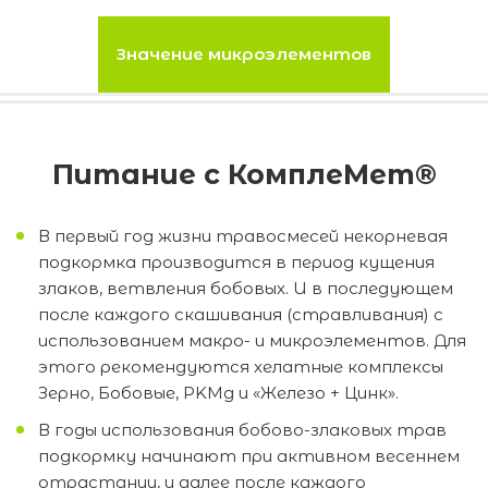
Значение микроэлементов
Питание с КомплеМет®
В первый год жизни травосмесей некорневая
подкормка производится в период кущения
злаков, ветвления бобовых. И в последующем
после каждого скашивания (стравливания) с
использованием макро- и микроэлементов. Для
этого рекомендуются хелатные комплексы
Зерно, Бобовые, PKМg и «Железо + Цинк».
В годы использования бобово-злаковых трав
подкормку начинают при активном весеннем
отрастании, и далее после каждого