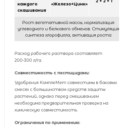
2 + 2 + 1
каждого
«Железо+Цинк»
скашивания
Рост вегетативной массы, нормализация
углеводного и белкового обменов. Стимуляция
синтеза хлорофилла, активация роста
Расход рабочего раствора составляет
200-300 л/га.
Совместимость с пестицидами:
Удобрения КомплеМет совместимы в баковых
смесях с большинством средств защиты
растений, однако перед смешиванием
необходима предварительная проверка на
химическую совместимость.
Ограничения по применению: