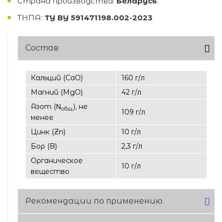
Страна производства:
Беларусь
.
ТНПА:
ТУ BY 591471198.002-2023
Состав
Кальций (CaO)
160 г/л
Магний (МgO)
42 г/л
Азот (Ν
), не
общ.
109 г/л
менее
Цинк (Zn)
10 г/л
Бор (B)
2,3 г/л
Органическое
10 г/л
вещество
Рекомендации по применению.