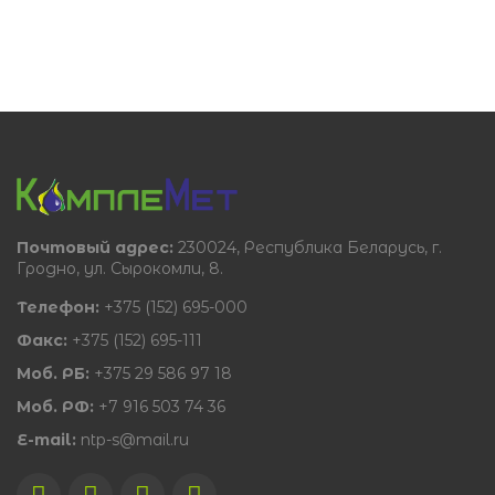
Почтовый адрес:
230024, Республика Беларусь, г.
Гродно, ул. Сырокомли, 8.
Телефон:
+375 (152) 695-000
Факс:
+375 (152) 695-111
Моб. РБ:
+375 29 586 97 18
Моб. РФ:
+7 916 503 74 36
E-mail:
ntp-s@mail.ru