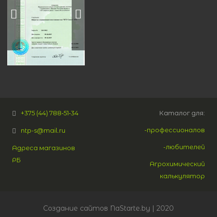
+375 (44) 788‑51‑34
Каталог для:
-профессионалов
ntp-s@mail.ru
-любителей
Адреса магазинов
РБ
Агрохимический
калькулятор
Создание сайтов
NaStarte.by
| 2020