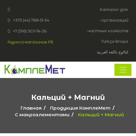
Каталог для:
+375 (44) 788‑51‑34
-организаций
-частных хозяйств
+7 (916) 503‑74‑36
Türkçe Broşür
Адреса магазинов РБ
كتالوج باللغة العربية
Кальций + Магний
Главная
Продукция КомплеМет
С макроэлементами
Кальций + Магний